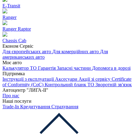
E-Transit
Ranger
Ranger Raptor
Chassis Cab
Економ Сервіс
Для європейських авто
Для комерційних авто
Для
американських авто
Моє авто
Калькулятор ТО
Гарантія
Запасні частини
Допомога в дорозі
Підтримка
Інструкції з експлуатації
Аксесуари
Акції зі сервісу
Certificate
of Conformity (CoC)
Контрольний бланк ТО
Зворотній зв'язок
Автоцентр "ЛИГА-ІІ"
Про нас
Наші послуги
Trade-In
Кредитування
Страхування