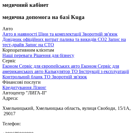
медичний кабінет
медична допомога на базі Kuga
Авто
Авто в наявності
Ціни та комплектації
Зворотній зв'язок
Довідник офіційних витрат палива та викидів СО2
Запис на
тест-драйв
Запис на СТО
Корпоративним клієнтам
Наші переваги
Рішення для бізнесу
Сервіс
Економ Сервіс для європейських авто
Економ Сервіс для
американських авто
Калькулятор ТО
Інструкції з експлуатації
Контрольний бланк ТО
Зворотній зв'язок
Фінансові послуги
Кредитування
Лізинг
Автоцентр "ЛИГА-ІІ"
Адреса:
Хмельницький, Хмельницька область, вулиця Свободи, 15/1А,
29017
Телефон: