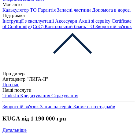
Моє авто
Калькулятор ТО
Гарантія
Запасні частини
Допомога в дорозі
Підтримка
Інструкції з експлуатації
Аксесуари
Акції зі сервісу
Certificate
of Conformity (CoC)
Контрольний бланк ТО
Зворотній зв'язок
Про дилера
Автоцентр "ЛИГА-ІІ"
Про нас
Наші послуги
Trade-In
Кредитування
Страхування
Зворотній зв'язок
Запис на сервіс
Запис на тест-драйв
KUGA від 1 190 000 грн
Детальніше