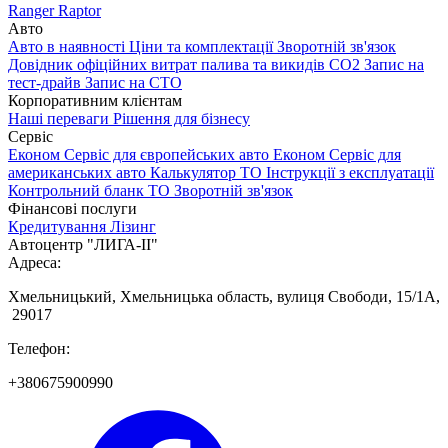
Ranger Raptor
Авто
Авто в наявності
Ціни та комплектації
Зворотній зв'язок
Довідник офіційних витрат палива та викидів СО2
Запис на
тест-драйв
Запис на СТО
Корпоративним клієнтам
Наші переваги
Рішення для бізнесу
Сервіс
Економ Сервіс для європейських авто
Економ Сервіс для
американських авто
Калькулятор ТО
Інструкції з експлуатації
Контрольний бланк ТО
Зворотній зв'язок
Фінансові послуги
Кредитування
Лізинг
Автоцентр "ЛИГА-ІІ"
Адреса:
Хмельницький, Хмельницька область, вулиця Свободи, 15/1А,
29017
Телефон:
+380675900990