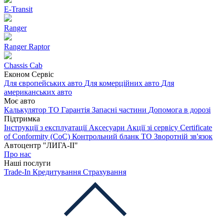
E-Transit
Ranger
Ranger Raptor
Chassis Cab
Економ Сервіс
Для європейських авто
Для комерційних авто
Для
американських авто
Моє авто
Калькулятор ТО
Гарантія
Запасні частини
Допомога в дорозі
Підтримка
Інструкції з експлуатації
Аксесуари
Акції зі сервісу
Certificate
of Conformity (CoC)
Контрольний бланк ТО
Зворотній зв'язок
Автоцентр "ЛИГА-ІІ"
Про нас
Наші послуги
Trade-In
Кредитування
Страхування