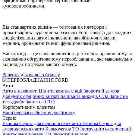
офіційними партнерами, сертифікованими
кузововиробниками.
Від стандартних рішень — тентованих платформ і
промтоварних фургонів на базі шасі Ford Transit, і до складних
спеціалізованих авто: інклюзивні, аварійно-рятувальні,
медичні, броньовані та інші функціональні рішення.
Наш досвід — це ваша впевненість у технічно правильному та
економічно обґрунтованому переобладнанні, яке максимально
відповідає потребам вашого бізнесу.
Рішення для вашого бізнесу
Авто
Авто в наявності
Ціни та комплектації
Зворотній зв'язок
Довідник офіційних витрат палива та викидів СО2
Запис на
тест-драйв
Запис на СТО
Корпоративним клієнтам
Наші переваги
Рішення для бізнесу
Сервіс
Економ Сервіс для європейських авто
Економ Сервіс для
американських авто
Калькулятор ТО
Інструкції з експлуатації
Контрольний бланк ТО
Зворотній зв'язок