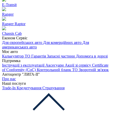
E-Transit
Ranger
Ranger Raptor
Chassis Cab
Економ Сервіс
Для європейських авто
Для комерційних авто
Для
американських авто
Моє авто
Калькулятор ТО
Гарантія
Запасні частини
Допомога в дорозі
Підтримка
Інструкції з експлуатації
Аксесуари
Акції зі сервісу
Certificate
of Conformity (CoC)
Контрольний бланк ТО
Зворотній зв'язок
Автоцентр "ЛИГА-ІІ"
Про нас
Наші послуги
Trade-In
Кредитування
Страхування