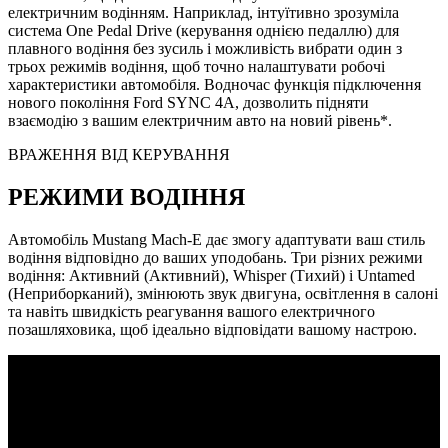
електричним водінням. Наприклад, інтуїтивно зрозуміла
система One Pedal Drive (керування однією педаллю) для
плавного водіння без зусиль і можливість вибрати один з
трьох режимів водіння, щоб точно налаштувати робочі
характеристики автомобіля. Водночас функція підключення
нового покоління Ford SYNC 4A, дозволить підняти
взаємодію з вашим електричним авто на новий рівень*.
ВРАЖЕННЯ ВІД КЕРУВАННЯ
РЕЖИМИ ВОДІННЯ
Автомобіль Mustang Mach-E дає змогу адаптувати ваш стиль
водіння відповідно до ваших уподобань. Три різних режими
водіння: Активний (Активний), Whisper (Тихий) і Untamed
(Неприборканий), змінюють звук двигуна, освітлення в салоні
та навіть швидкість реагування вашого електричного
позашляховика, щоб ідеально відповідати вашому настрою.