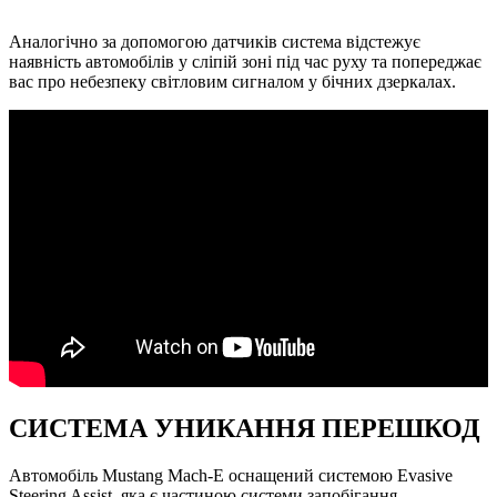
Аналогічно за допомогою датчиків система відстежує
наявність автомобілів у сліпій зоні під час руху та попереджає
вас про небезпеку світловим сигналом у бічних дзеркалах.
СИСТЕМА УНИКАННЯ ПЕРЕШКОД
Автомобіль Mustang Mach-E оснащений системою Evasive
Steering Assist, яка є частиною системи запобігання