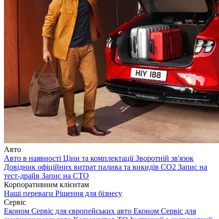
Авто
Авто в наявності
Ціни та комплектації
Зворотній зв'язок
Довідник офіційних витрат палива та викидів СО2
Запис на
тест-драйв
Запис на СТО
Корпоративним клієнтам
Наші переваги
Рішення для бізнесу
Сервіс
Економ Сервіс для європейських авто
Економ Сервіс для