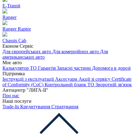
E-Transit
Ranger
Ranger Raptor
Chassis Cab
Економ Сервіс
Для європейських авто
Для комерційних авто
Для
американських авто
Моє авто
Калькулятор ТО
Гарантія
Запасні частини
Допомога в дорозі
Підтримка
Інструкції з експлуатації
Аксесуари
Акції зі сервісу
Certificate
of Conformity (CoC)
Контрольний бланк ТО
Зворотній зв'язок
Автоцентр "ЛИГА-ІІ"
Про нас
Наші послуги
Trade-In
Кредитування
Страхування