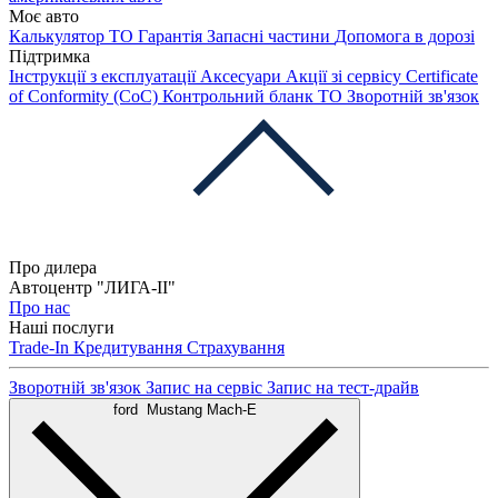
Моє авто
Калькулятор ТО
Гарантія
Запасні частини
Допомога в дорозі
Підтримка
Інструкції з експлуатації
Аксесуари
Акції зі сервісу
Certificate
of Conformity (CoC)
Контрольний бланк ТО
Зворотній зв'язок
Про дилера
Автоцентр "ЛИГА-ІІ"
Про нас
Наші послуги
Trade-In
Кредитування
Страхування
Зворотній зв'язок
Запис на сервіс
Запис на тест-драйв
ford
Mustang Mach-E